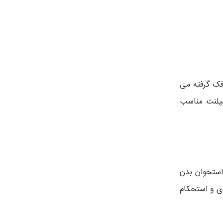
فک گرفته می
مپلنت مناسب
 استخوان بدن
دی و استحکام