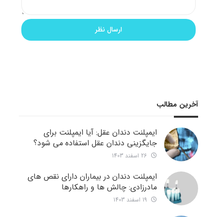
آخرین مطالب
ایمپلنت دندان عقل: آیا ایمپلنت برای
جایگزینی دندان عقل استفاده می شود؟
26 اسفند 1403
ایمپلنت دندان در بیماران دارای نقص های
مادرزادی: چالش ها و راهکارها
19 اسفند 1403